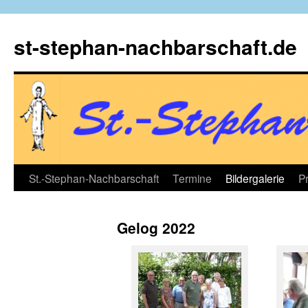
Zum
Inhalt
st-stephan-nachbarschaft.de
springen
St.-Stephan-Nachbarschaft
Termine
Bildergalerie
P
Gelog 2022