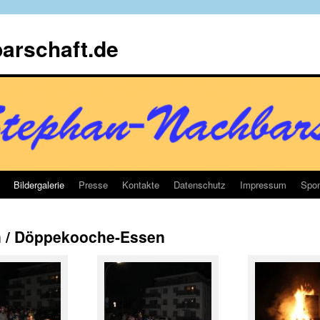
arschaft.de
Bildergalerie
Presse
Kontakte
Datenschutz
Impressum
Spon
in / Döppekooche-Essen