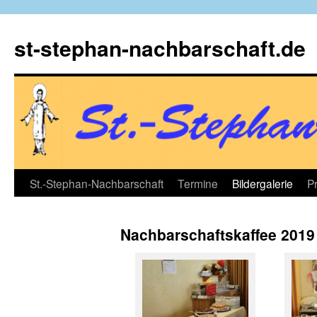
Zum
Inhalt
st-stephan-nachbarschaft.de
springen
St.-Stephan-Nachbarschaft
Termine
Bildergalerie
P
Nachbarschaftskaffee 2019